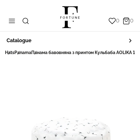
0
0
Catalogue
in
Hats
Panama
Панама бавовняна з принтом Кульбаба AOLIKA 13