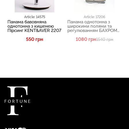
Article: 14575
Article: 17206
Панама бавовняна
Панама однотонна з
однотонна з кишенею
широкими полями та
Пірсинг KENT&AVER 2207
регулюванням БАХРОМА
KENT&AVER 2112
550 грн
1080 грн
1540 грн