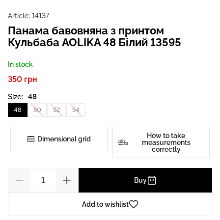
Article:
14137
Панама бавовняна з принтом
Кульбаба AOLIKA 48 Білий 13595
In stock
350 грн
Size:
48
48
50
52
54
How to take
Dimensional grid
measurements
correctly
Buy
Add to wishlist