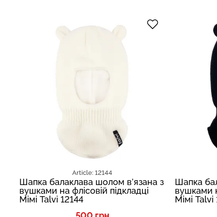
Article: 12144
Шапка балаклава шолом в’язана з
Шапка бал
вушками на флісовій підкладці
вушками н
Мімі Talvi 12144
Мімі Talvi
500 грн