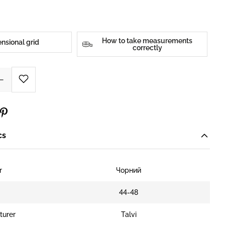
How to take measurements
nsional grid
correctly
cs
r
Чорний
e
44-48
turer
Talvi