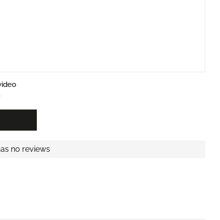
video
b
has no reviews