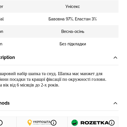
er
Унісекс
al
Бавовна 97%, Еластан 3%
on
Весна-осінь
en
Без підкладки
ription
шаровий
набір
шапка
та снуд
.
Шапка м
ає манжет для
бини посадки та кращо
ї фіксації по окружності голови
.
а в
ік від 6 місяців до 2-х років.
hods