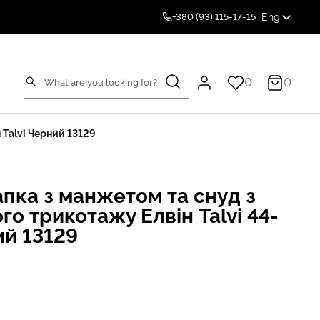
Eng
+380 (93) 115-17-15
0
0
 Talvi Черний 13129
пка з манжетом та снуд з
го трикотажу Елвін Talvi 44-
ий 13129