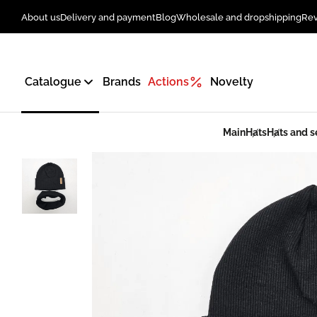
About us
Delivery and payment
Blog
Wholesale and dropshipping
Re
Catalogue
Brands
Actions
Novelty
Main
Hats
Hats and s