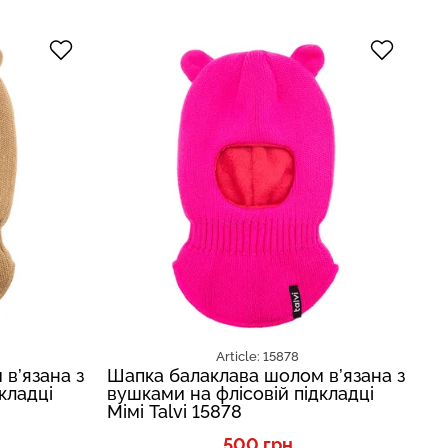
Article: 15878
в’язана з
Шапка балаклава шолом в’язана з
Ша
кладці
вушками на флісовій підкладці
ву
Мімі Talvi 15878
Мі
500 грн