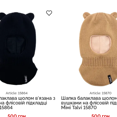
Article: 15864
Article: 15870
аклава шолом в’язана з
Шапка балаклава шолом 
а флісовій підкладці
вушками на флісовій під
 15864
Мімі Talvi 15870
500 грн
500 грн