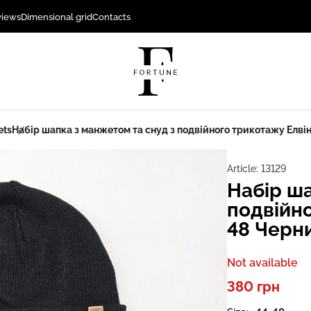
views
Dimensional grid
Contacts
ets
Набір шапка з манжетом та снуд з подвійного трикотажу Елвін
Article:
13129
Набір ша
подвійно
48 Черн
Not available
380 грн