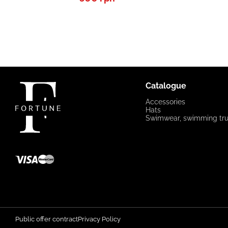
Catalogue
Accessories
Hats
Swimwear, swimming tr
Public offer contract
Privacy Policy