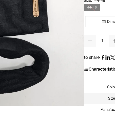
Size:
44-48
44-48
Dime
to share:
Characteristi
Colo
Siz
Manufac