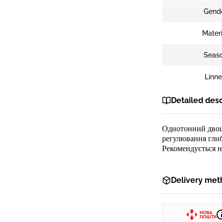
Gend
Materi
Seas
Linn
Detailed desc
Однотонний дво
регулювання гли
Рекомендується н
Delivery met