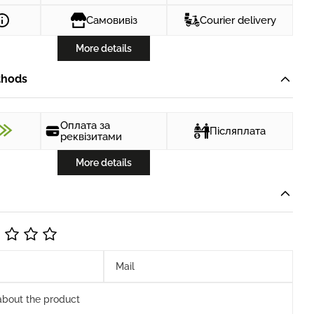
Самовивіз
Courier delivery
More details
thods
Оплата за
Післяплата
реквізитами
More details