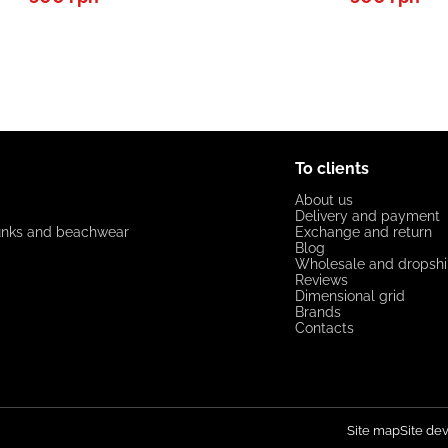
To clients
About us
Delivery and payment
unks and beachwear
Exchange and return
Blog
Wholesale and dropsh
Reviews
Dimensional grid
Brands
Contacts
Site map
Site d