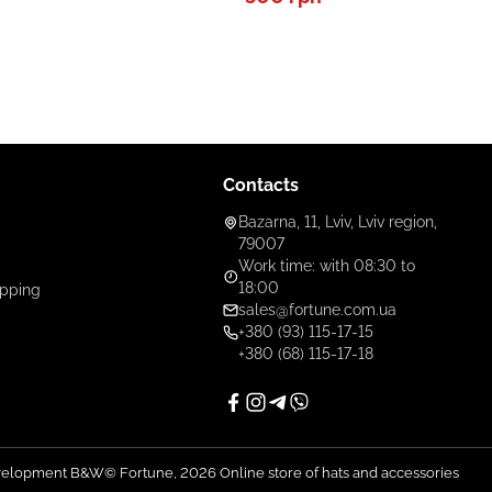
Contacts
Bazarna, 11, Lviv, Lviv region,
79007
Work time: with 08:30 to
18:00
ipping
sales@fortune.com.ua
+380 (93) 115-17-15
+380 (68) 115-17-18
evelopment B&W
© Fortune, 2026
Online store of hats and accessories