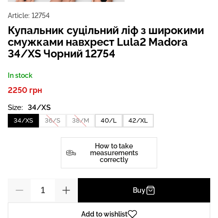
Article:
12754
Купальник суцільний ліф з широкими
смужками навхрест Lula2 Madora
34/XS Чорний 12754
In stock
2250 грн
Size:
34/XS
34/XS
36/S
38/M
40/L
42/XL
How to take
measurements
correctly
Buy
Add to wishlist