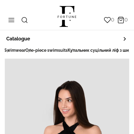
0
0
Catalogue
ar
Swimwear
One-piece swimsuits
Купальник суцільний ліф з шир