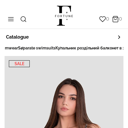
0
0
Catalogue
Swimwear
Separate swimsuits
Купальник роздільний балконет в з
SALE