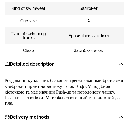
Kind of swimwear
Балконет
Cup size
A
Type of swimming
Бразиліани-ластівки
trunks
Clasp
Застібка-гачок
Detailed description
Розд
ільний
купальник балконет з регульованими бретелями
в зебровий принт
на застібку-
гачок.
Ліф
з
V-
подібною
кісточкою та
має
значний
Push-up та поролонову чашку.
Плавки
—
ластівки
. Матеріал еластичний та приємний до
тіла.
Delivery methods