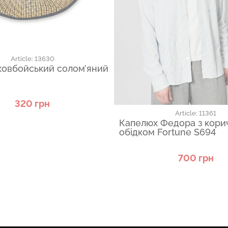
Article: 13630
ковбойський солом’яний
320 грн
Article: 11361
Капелюх Федора з кори
обідком Fortune S694
700 грн