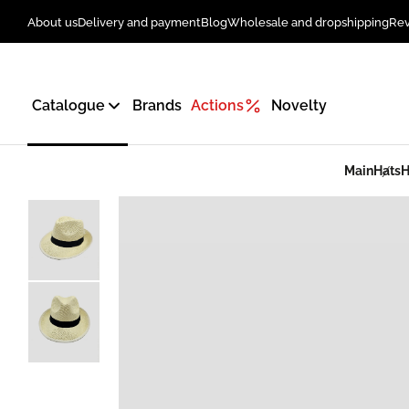
About us
Delivery and payment
Blog
Wholesale and dropshipping
Re
Catalogue
Brands
Actions
Novelty
Main
Hats
H