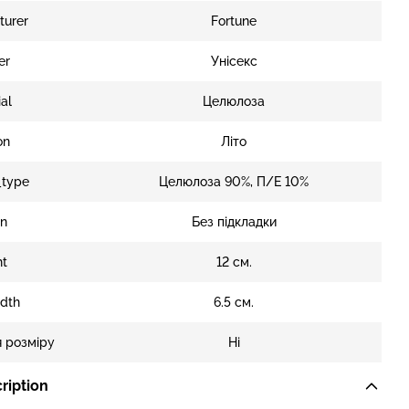
turer
Fortune
er
Унісекс
al
Целюлоза
on
Літо
_type
Целюлоза 90%, П/Е 10%
en
Без підкладки
ht
12 см.
idth
6.5 см.
 розміру
Ні
ription