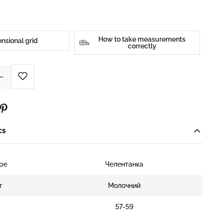
How to take measurements
nsional grid
correctly
cs
ype
Челентанка
r
Молочний
e
57-59