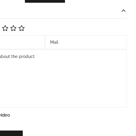
video
b