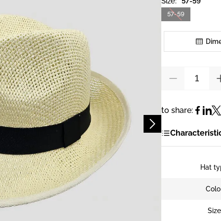
Size:
57-59
57-59
Dime
to share:
Characteristi
Hat t
Colo
Siz