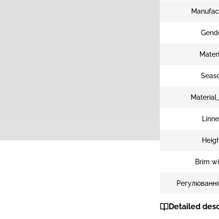
Manufac
Gend
Materi
Seas
Material
Linn
Heig
Brim w
Регулювання
Detailed desc