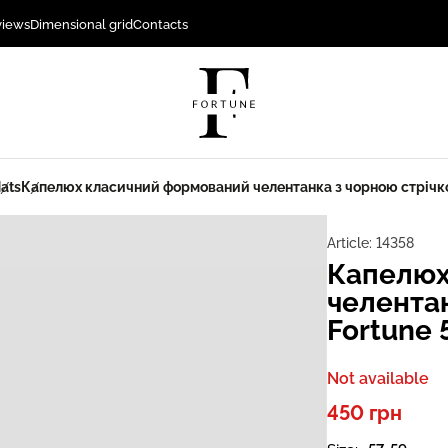
views
Dimensional grid
Contacts
ats
Капелюх класичний формований челентанка з чорною стрічк
Article:
14358
Капелюх
челента
Fortune
Not available
450 грн