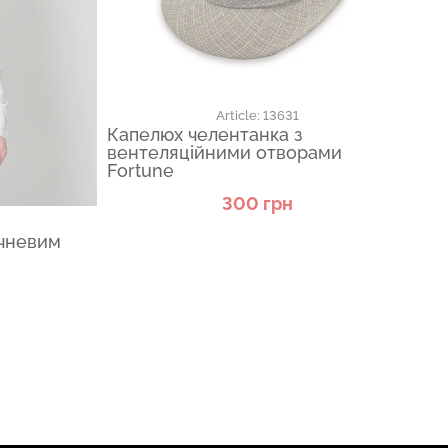
Article: 13631
Капелюх челентанка з
Ка
вентеляційними отворами
Fo
Fortune
300 грн
чневим