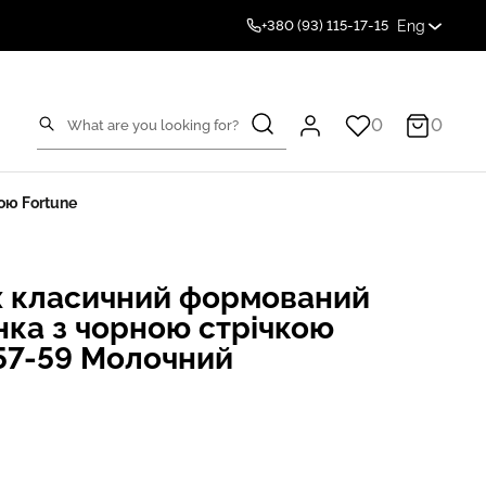
Eng
+380 (93) 115-17-15
0
0
ою Fortune
 класичний формований
нка з чорною стрічкою
 57-59 Молочний