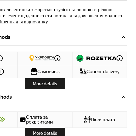
юх челентанка
з жорсткою тул
ією
та чорною стр
і
чкою
.
як
елемент
щоденн
ого
стил
ю
так і для довершення модного
рішення для відпочинку.
hods
Самовивіз
Courier delivery
More details
thods
Оплата за
Післяплата
реквізитами
More details