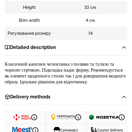
Height
10 см.
Brim width
4 см.
Регулювання розміру
Ні
Detailed description
Класичний капелюх челентанка з полями та ту
лією
та
чорною стр
і
чкою
. Підкладка надає форму. Рекомендується
як
елемент
щоденн
ого
стил
ю
так і для довершення модного
образу.
Ідеальне рішення для відпочинку.
Delivery methods
Самовивіз
Courier delivery