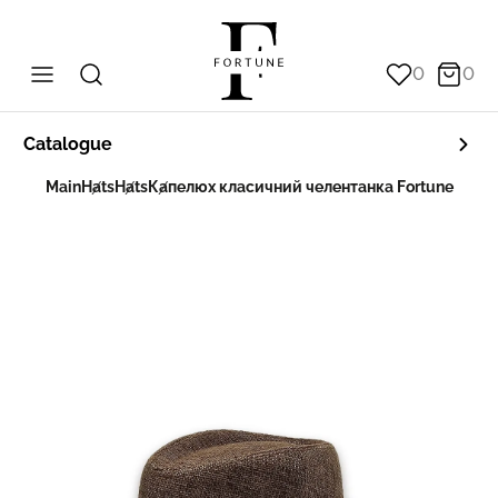
0
0
Catalogue
Main
Hats
Hats
Капелюх класичний челентанка Fortune