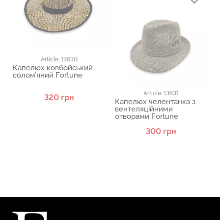
Article: 13630
Капелюх ковбойський
солом’яний Fortune
Article: 13631
320 грн
Капелюх челентанка з
вентеляційними
отворами Fortune
300 грн