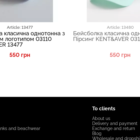
Article: 13477
Article: 13480
а класична однотонна з
Бейсболка класична од
м логотипом 03110
Пірсинг KENT&AVER 031
R 13477
550 грн
550 грн
To clients
About us
Delivery and payment
unks and beachwear
Exchange and return
Blog
Wholesale and dropsh