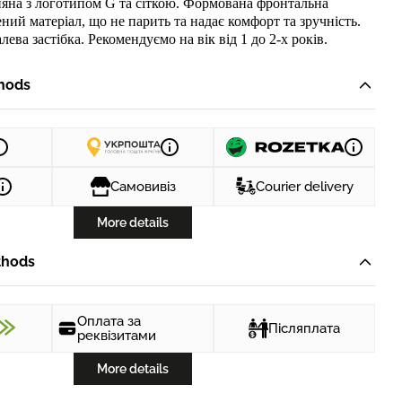
няна
з
логотипом
G
та сіткою
.
Формована фронтальна
ний матер
іал, що не парить та надає комфорт та зручність
.
лева застібка
.
Рекомендуємо на вік від 1 до 2-х років.
hods
Самовивіз
Courier delivery
More details
thods
Оплата за
Післяплата
реквізитами
More details