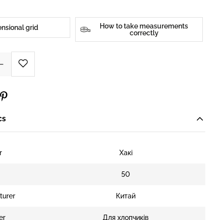
How to take measurements
nsional grid
correctly
cs
r
Хакі
e
50
turer
Китай
er
Для хлопчиків