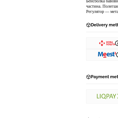
Бейсболка
бавов
частина
.
Полегше
Регулятор
—
мета
Delivery met
Payment me