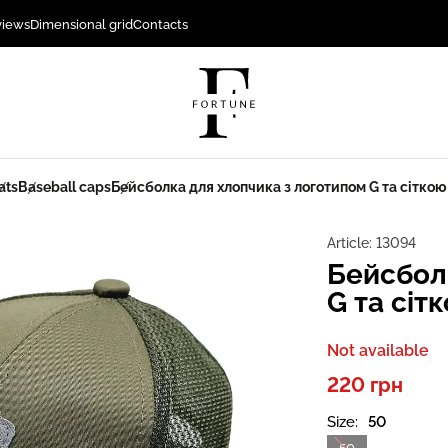
views
Dimensional grid
Contacts
ats
Baseball caps
Бейсболка для хлопчика з логотипом G та сітко
Article:
13094
Бейсбол
G та сіт
Not available
220 грн
Size:
50