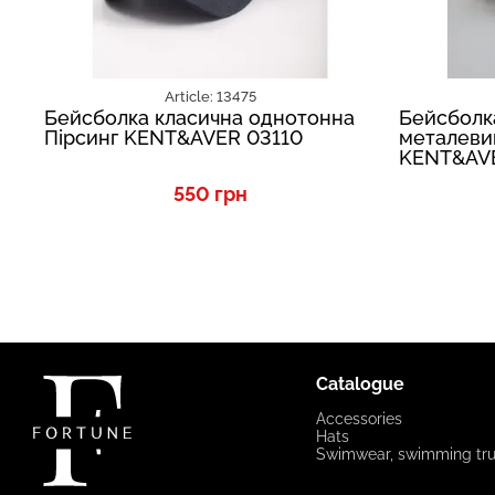
Article: 13475
Бейсболка класична однотонна
Бейсболк
Пірсинг KENT&AVER 03110
металеви
KENT&AVE
550 грн
Catalogue
Accessories
Hats
Swimwear, swimming tr