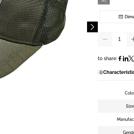
50
Dime
to share:
Characteristi
Colo
Siz
Manufac
Gend