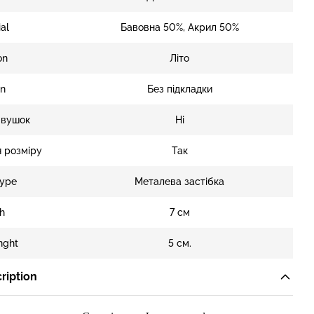
al
Бавовна 50%, Акрил 50%
on
Літо
en
Без підкладки
 вушок
Ні
 розміру
Так
type
Металева застібка
h
7 см
nght
5 см.
ription