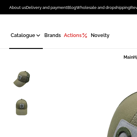
About us
Delivery and payment
Blog
Wholesale and dropshipping
Re
Catalogue
Brands
Actions
Novelty
Main
H