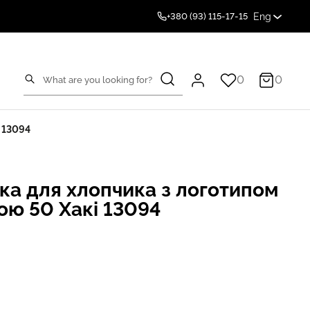
Eng
+380 (93) 115-17-15
0
0
ю 13094
ка для хлопчика з логотипом
кою 50 Хакі 13094