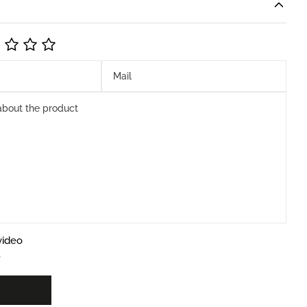
video
b