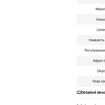
Materi
Seas
Linn
Наявність
Регулювання
Adjust 
Dept
Peak le
Detailed desc