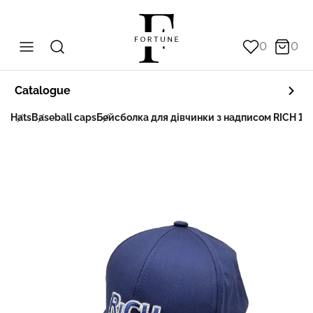
0
0
Catalogue
in
Hats
Baseball caps
Бейсболка для дівчинки з надписом RICH 14