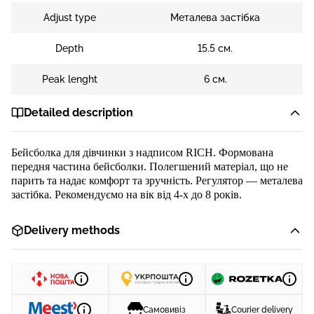
Adjust type
Металева застібка
Depth
15.5 см.
Peak lenght
6 см.
Detailed description
Бейсболка
для
дівчинки з
надписом
RICH
.
Формована
передня частина бейсболки.
Полегшений матер
іал, що не
парить та надає комфорт та зручність
.
Регулятор
—
металева
застібка
.
Рекомендуємо на вік від
4-х
до
8
рок
ів.
Delivery methods
Самовивіз
Courier delivery