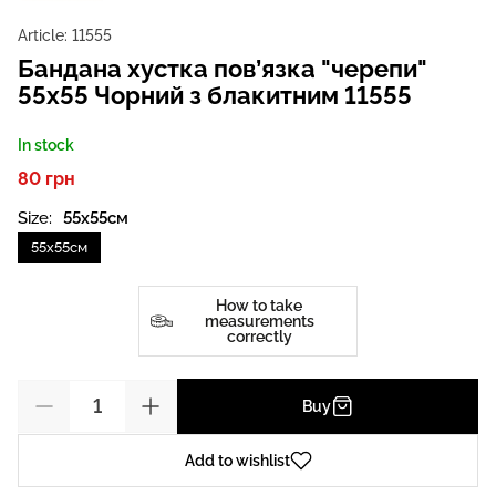
Article:
11555
Бандана хустка пов’язка "черепи"
55х55 Чорний з блакитним 11555
In stock
80 грн
Size:
55х55см
55х55см
How to take
measurements
correctly
Buy
Add to wishlist