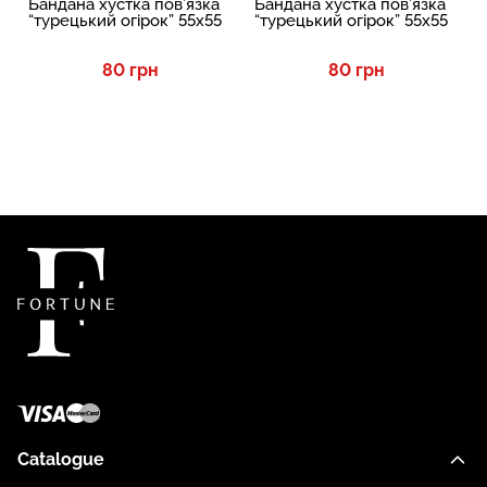
Бандана хустка пов’язка
Бандана хустка пов’язка
“турецький огірок” 55х55
“турецький огірок” 55х55
80 грн
80 грн
Catalogue