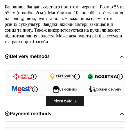
Ба
вовняна бандана-хустка
з принтом "
черепи
"
.
Розмір 55 на
55 см (похибка 2см.). Має близько 10 способів зав’язування
на голову, шию, руки та ноги. Є важливим елементом
різних субкультур. Завдяки якісній матерії захищає від
сонця та пилу. Також використовується на кухні як захист
від потрапляння волосся. Може декорувати різні аксесуари
та транспортні засоби.
Delivery methods
Самовивіз
Courier delivery
More details
Payment methods