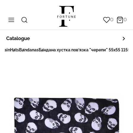
0
0
Catalogue
Main
Hats
Bandanas
Бандана хустка пов’язка "черепи" 55х55 11555