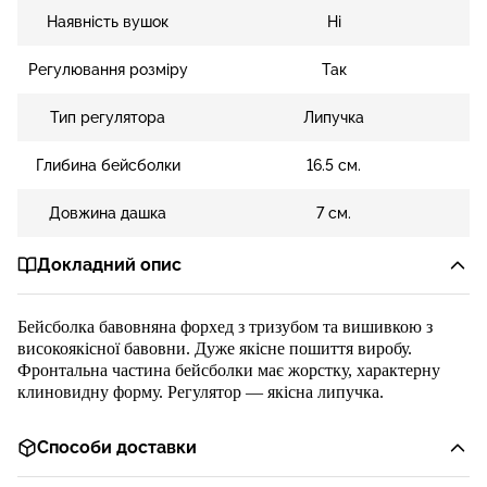
Наявність вушок
Ні
Регулювання розміру
Так
Тип регулятора
Липучка
Глибина бейсболки
16.5 см.
Довжина дашка
7 см.
Докладний опис
Бейсболка
бавовняна
форхед
з
тризубом
та вишивкою
з
високояк
існої бавовни
.
Дуже якісне пошиття виробу.
Ф
ронтальна частина бейсболки
має жорстку, характерну
клиновидну форму
. Регулятор
—
якісна
липучка
.
Способи доставки