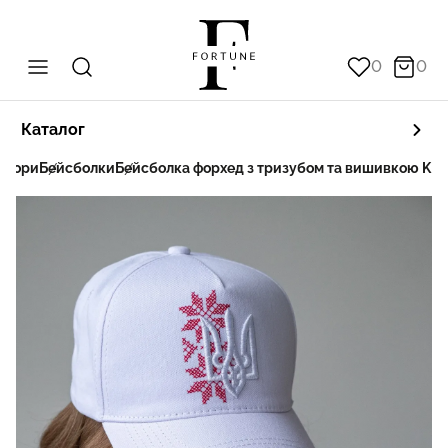
0
0
Каталог
 убори
Бейсболки
Бейсболка форхед з тризубом та вишивкою KE