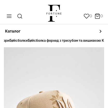
0
0
Каталог
 убори
Бейсболки
Бейсболка форхед з тризубом та вишивкою KE