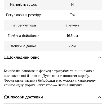
Наявність вушок
Ні
Регулювання розміру
Так
Тип регулятора
Липучка
Глибина бейсболки
16.5 см.
Довжина дашка
7 см.
Докладний опис
Бейсболка
бавовняна
форхед
з
тризубом
та вишивкою
з
високояк
існої бавовни
.
Дуже якісне пошиття виробу.
Ф
ронтальна частина бейсболки
має жорстку, характерну
клиновидну форму
. Регулятор
—
якісна
липучка
.
Способи доставки