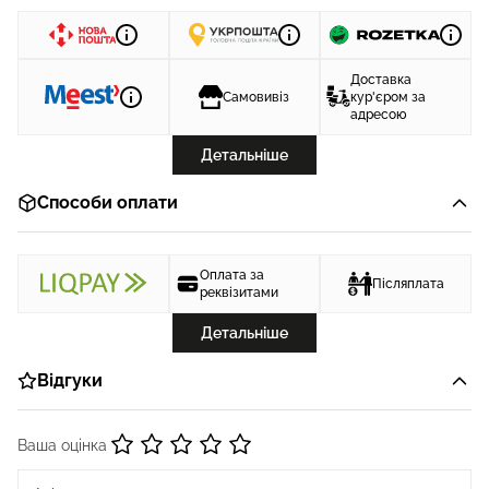
Доставка
Самовивіз
кур'єром за
адресою
Детальніше
Способи оплати
Оплата за
Післяплата
реквізитами
Детальніше
Відгуки
Ваша оцінка