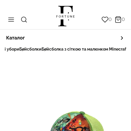
0
0
Каталог
вні убори
Бейсболки
Бейсболка з сіткою та малюнком Minecraft 