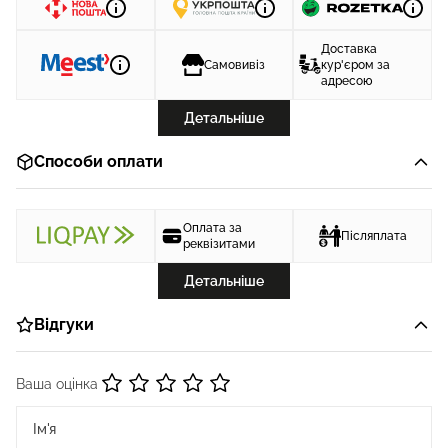
Доставка
Самовивіз
кур'єром за
адресою
Детальніше
Способи оплати
Оплата за
Післяплата
реквізитами
Детальніше
Відгуки
Ваша оцінка