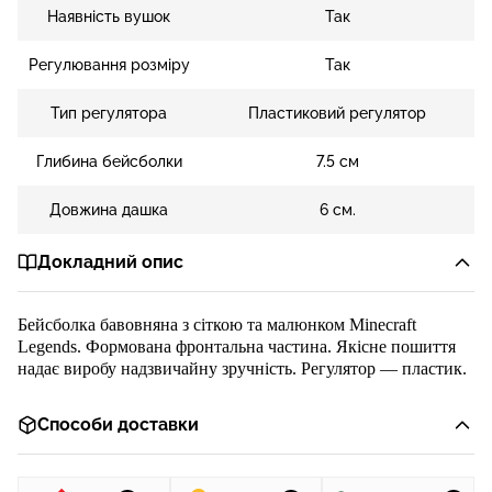
Наявність вушок
Так
Регулювання розміру
Так
Тип регулятора
Пластиковий регулятор
Глибина бейсболки
7.5 см
Довжина дашка
6 см.
Докладний опис
Бейсболка
бавовняна
з с
ітко
ю та
малюнком
Minecraft
Legends
.
Формована фронтальна частина
.
Я
кісне пошиття
надає виробу надзвичайну
зручність.
Регулятор
— пластик
.
Способи доставки