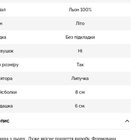
іал
Льон 100%
н
Літо
дка
Без підкладки
 вушок
Ні
 розміру
Так
лятора
Липучка
йсболки
8 см
дашка
6 см.
опис
онна
з
льону
.
Дуже якісне пошиття виробу.
Формована