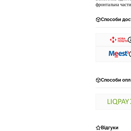
ф
ронтальна част
Способи дос
Способи опл
Відгуки