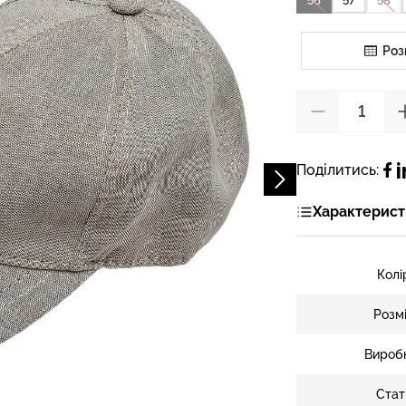
56
57
58
Роз
Поділитись:
Характерист
Колі
Розм
Вироб
Стат