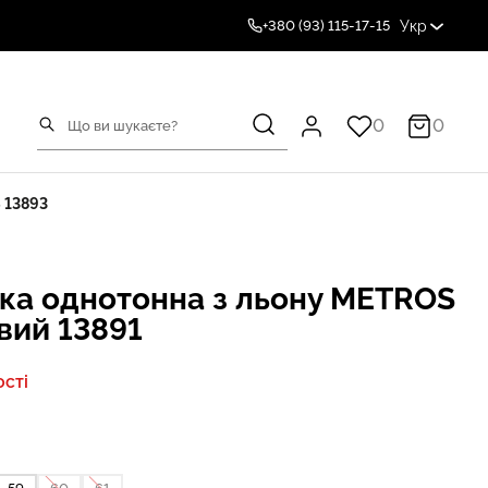
Укр
+380 (93) 115-17-15
0
0
 13893
ка однотонна з льону METROS
вий 13891
сті