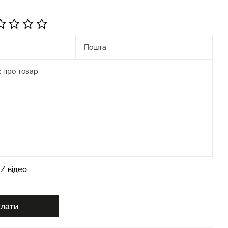
/ відео
слати