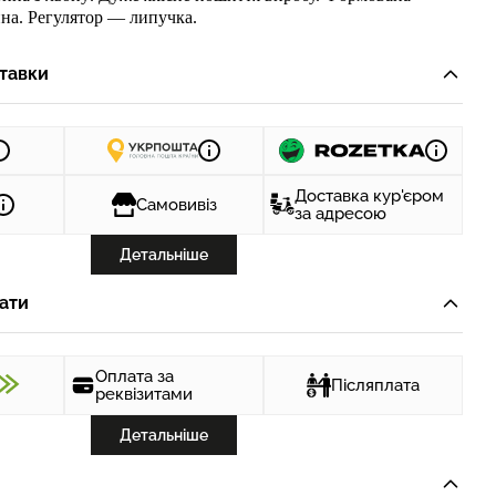
ина
. Регулятор
—
липучка
.
тавки
Доставка кур'єром
Самовивіз
за адресою
Детальніше
ати
Оплата за
Післяплата
реквізитами
Детальніше