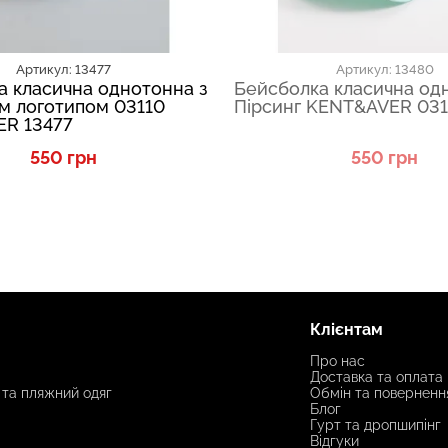
Артикул: 13477
Артикул: 13480
а класична однотонна з
Бейсболка класична од
м логотипом 03110
Пірсинг KENT&AVER 031
R 13477
550 грн
550 грн
Клієнтам
Про нас
Доставка та оплата
 та пляжний одяг
Обмін та поверненн
Блог
Гурт та дропшипінг
Відгуки