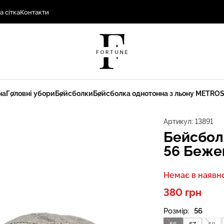
а сітка
Контакти
на
Головні убори
Бейсболки
Бейсболка однотонна з льону METROS
Артикул:
13891
Бейсбол
56 Беже
Немає в наявно
380 грн
Розмір:
56