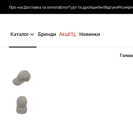
Про нас
Доставка та оплата
Блог
Гурт та дропшипінг
Відгуки
Розмірн
Каталог
Бренди
Акції
Новинки
Голов