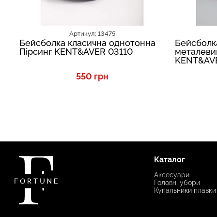
Артикул: 13475
Бейсболка класична однотонна
Бейсболк
Пірсинг KENT&AVER 03110
металеви
KENT&AVE
550 грн
Каталог
Аксесуари
Головні убори
Купальники плавки