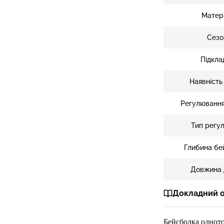
Матер
Сезо
Підкла
Наявність
Регулювання
Тип регу
Глибина бе
Довжина 
Докладний 
Бейсболка
однот