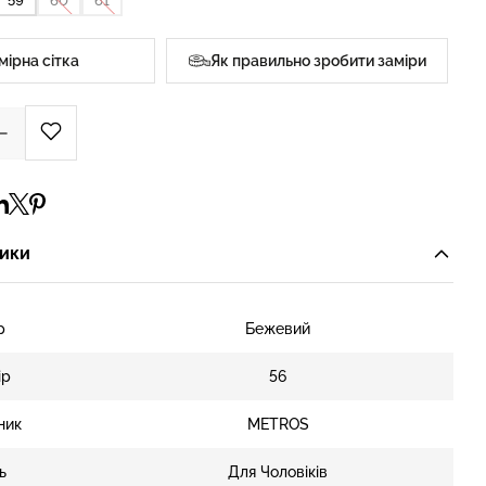
59
60
61
мірна сітка
Як правильно зробити заміри
ики
р
Бежевий
ір
56
ник
METROS
ь
Для Чоловіків