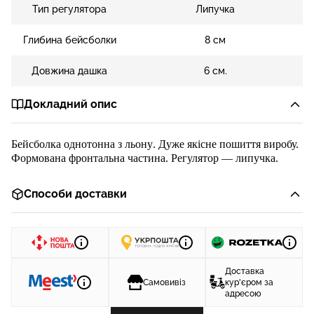
Тип регулятора
Липучка
Глибина бейсболки
8 см
Довжина дашка
6 см.
Докладний опис
Бейсболка
однотонна
з
льону
.
Дуже якісне пошиття виробу.
Формована ф
ронтальна частина
. Регулятор
—
липучка
.
Способи доставки
Доставка
Самовивіз
кур'єром за
адресою