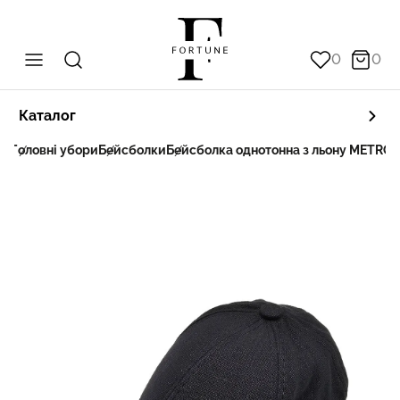
0
0
Каталог
на
Головні убори
Бейсболки
Бейсболка однотонна з льону METROS