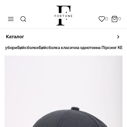
0
0
Каталог
вні убори
Бейсболки
Бейсболка класична однотонна Пірсинг KEN