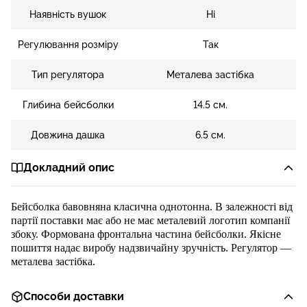
Наявність вушок
Ні
Регулювання розміру
Так
Тип регулятора
Металева застібка
Глибина бейсболки
14.5 см.
Довжина дашка
6.5 см.
Докладний опис
Бейсболка
бавовняна
класична однотонна.
В залежності від
партії поставки має або не має металевий логотип компанії
збоку.
Формована фронтальна частина бейсболки
.
Я
кісне
пошиття
надає виробу надзвичайну
зручність.
Регулятор
—
металева застібка
.
Способи доставки