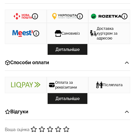
Доставка
Самовивіз
кур'єром за
адресою
Детальніше
Способи оплати
Оплата за
Післяплата
реквізитами
Детальніше
Відгуки
Ваша оцінка