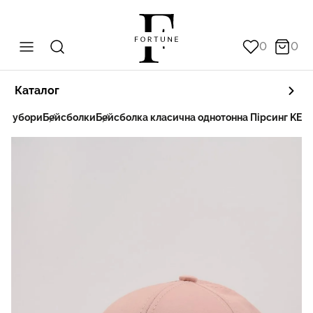
0
0
Каталог
вні убори
Бейсболки
Бейсболка класична однотонна Пірсинг KEN