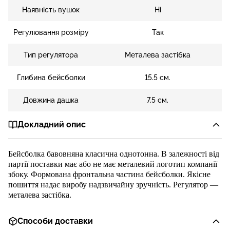
Наявність вушок
Ні
Регулювання розміру
Так
Тип регулятора
Металева застібка
Глибина бейсболки
15.5 см.
Довжина дашка
7.5 см.
Докладний опис
Бейсболка
бавовняна
класична однотонна.
В залежності від
партії поставки має або не має металевий логотип компанії
збоку.
Формована фронтальна частина бейсболки
.
Я
кісне
пошиття
надає виробу надзвичайну
зручність.
Регулятор
—
металева застібка
.
Способи доставки