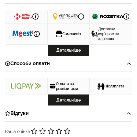
Доставка
Самовивіз
кур'єром за
адресою
Детальніше
Способи оплати
Оплата за
Післяплата
реквізитами
Детальніше
Відгуки
Ваша оцінка