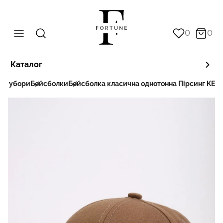
0
0
Каталог
вні убори
Бейсболки
Бейсболка класична однотонна Пірсинг KEN