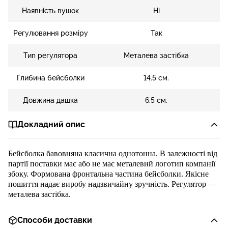
Наявність вушок
Ні
Регулювання розміру
Так
Тип регулятора
Металева застібка
Глибина бейсболки
14.5 см.
Довжина дашка
6.5 см.
Докладний опис
Бейсболка
бавовняна
класична однотонна.
В залежності від
партії поставки має або не має металевий логотип компанії
збоку.
Формована фронтальна частина бейсболки
.
Я
кісне
пошиття
надає виробу надзвичайну
зручність.
Регулятор
—
металева застібка
.
Способи доставки