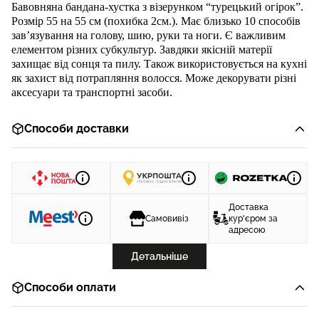
Ба
вовняна бандана-хустка з візерунком
“
турецький огірок
”.
Розмір 55 на 55 см (похибка 2см.). Має близько 10 способів
зав’язування на голову, шию, руки та ноги. Є важливим
елементом різних субкультур. Завдяки якісній матерії
захищає від сонця та пилу. Також використовується на кухні
як захист від потрапляння волосся. Може декорувати різні
аксесуари та транспортні засоби.
Способи доставки
Доставка
Самовивіз
кур'єром за
адресою
Детальніше
Способи оплати