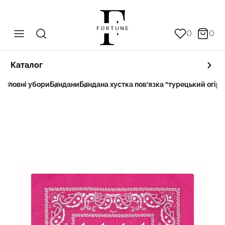
0
0
Каталог
а
Головні убори
Бандани
Бандана хустка пов’язка “турецький огіро