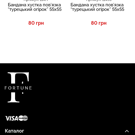
Бандана хустка пов’язка
Бандана хустка пов’язка
“турецький огірок” 55х55
“турецький огірок” 55х55
80 грн
80 грн
Каталог