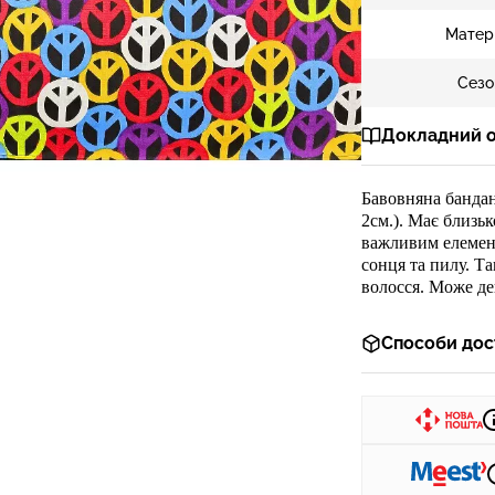
Матер
Сезо
Докладний 
Ба
вовняна банда
2см.). Має близьк
важливим елемент
сонця та пилу. Т
волосся. Може дек
Способи дос