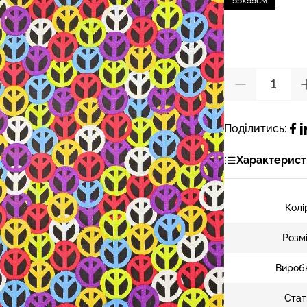
55х55см
Поділитись:
Характерист
Колі
Розм
Вироб
Стат