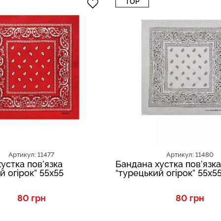
TOP
Артикул: 11477
Артикул: 11480
устка пов’язка
Бандана хустка пов’язка
й огірок” 55х55
“турецький огірок” 55х5
80 грн
80 грн