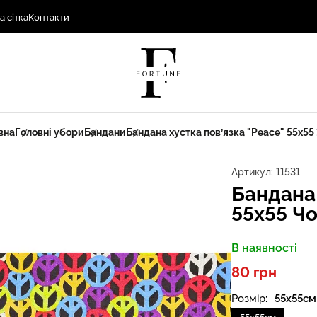
а сітка
Контакти
вна
Головні убори
Бандани
Бандана хустка пов’язка "Peace" 55х55 
Артикул:
11531
Бандана 
55х55 Чо
В наявності
80 грн
Розмір:
55х55см