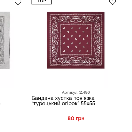
TOP
Артикул: 11496
Бандана хустка пов’язка
Ба
5
“турецький огірок” 55х55
“т
80 грн