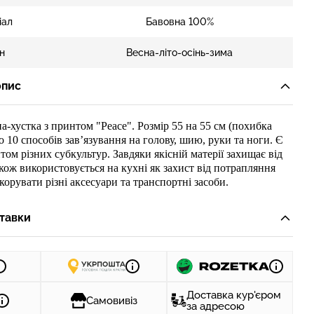
іал
Бавовна 100%
н
Весна-літо-осінь-зима
опис
на-хустка
з принтом "
Peace
"
.
Розмір 55 на 55 см (похибка
о 10 способів зав’язування на голову, шию, руки та ноги. Є
ом різних субкультур. Завдяки якісній матерії захищає від
акож використовується на кухні як захист від потрапляння
орувати різні аксесуари та транспортні засоби.
тавки
Доставка кур'єром
Самовивіз
за адресою