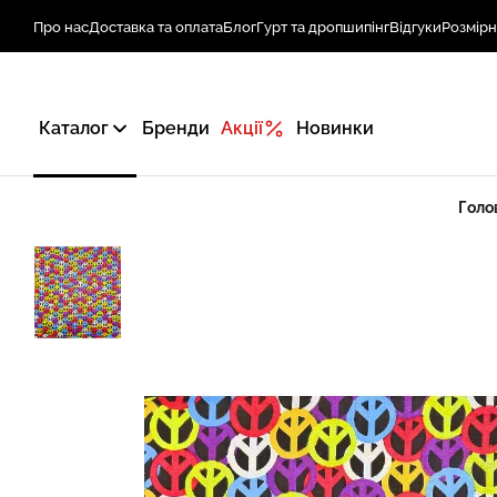
Про нас
Доставка та оплата
Блог
Гурт та дропшипінг
Відгуки
Розмірн
Каталог
Бренди
Акції
Новинки
Голо