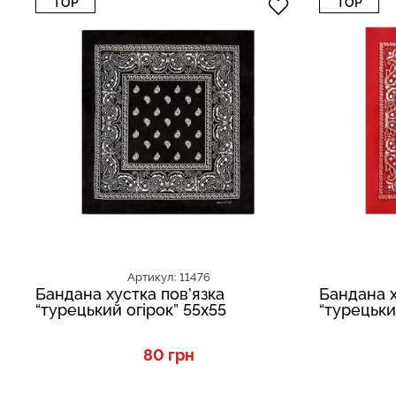
TOP
TOP
Артикул: 11476
Бандана хустка пов’язка
Бандана х
“турецький огірок” 55х55
“турецьки
80 грн