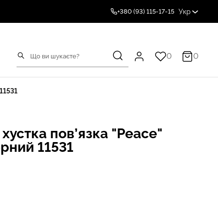
Укр
+380 (93) 115-17-15
0
0
11531
хустка пов’язка "Peace"
рний 11531